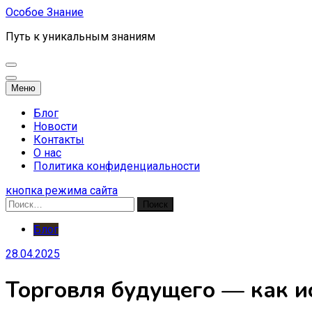
Перейти
Особое Знание
к
Путь к уникальным знаниям
содержимому
Меню
Блог
Новости
Контакты
О нас
Политика конфиденциальности
кнопка режима сайта
Найти:
Блог
28.04.2025
Торговля будущего — как и