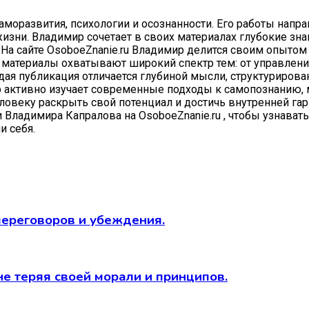
моразвития, психологии и осознанности. Его работы напр
изни. Владимир сочетает в своих материалах глубокие зна
а сайте OsoboeZnanie.ru Владимир делится своим опытом 
Его материалы охватывают широкий спектр тем: от управле
дая публикация отличается глубиной мысли, структуриров
 активно изучает современные подходы к самопознанию, 
еловеку раскрыть свой потенциал и достичь внутренней га
 Владимира Капралова на OsoboeZnanie.ru , чтобы узнавать
и себя.
переговоров и убеждения.
не теряя своей морали и принципов.