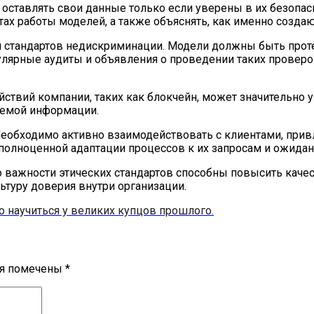
 оставлять свои данные только если уверены в их безопа
тах работы моделей, а также объяснять, как именно созда
 стандартов недискриминации. Модели должны быть протес
улярные аудиты и объявления о проведении таких провер
ствий компании, таких как блокчейн, может значительно 
яемой информации.
Необходимо активно взаимодействовать с клиентами, при
 полноценной адаптации процессов к их запросам и ожидан
важности этических стандартов способны повысить качес
ьтуру доверия внутри организации.
 научиться у великих купцов прошлого.
ля помечены
*