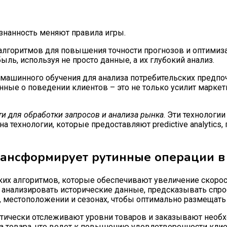
алгоритмов для повышения точности прогнозов и оптимиз
ь, используя не просто данные, а их глубокий анализ.
машинного обучения для анализа потребительских предпоч
ные о поведении клиентов – это не только усилит маркети
и для обработки запросов и анализа рынка
. Эти технологи
 технологии, которые предоставляют predictive analytics,
рансформирует рутинные операции в
ких алгоритмов, которые обеспечивают увеличение скорос
анализировать исторические данные, предсказывать спрос
местоположении и сезонах, чтобы оптимально размещать т
тически отслеживают уровни товаров и заказывают необх
а товара, что ведет к повышению удовлетворенности клие